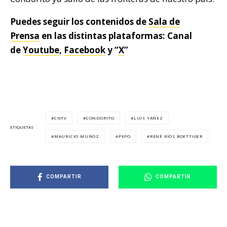
Puedes seguir los contenidos de
Sala de
Prensa
en las distintas plataformas: Canal
de
Youtube
,
Facebook
y “
X
”
CNTV
CONDORITO
LUIS YÁÑEZ
ETIQUETAS
MAURICIO MUÑOZ
PEPO
RENÉ RÍOS BOETTIGER
COMPARTIR
COMPARTIR