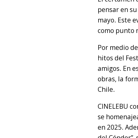
pensar en su 
mayo. Este ev
como punto n
Por medio de 
hitos del Fes
amigos. En es
obras, la for
Chile.
CINELEBU con
se homenajear
en 2025. Ade
del Cóndor”, 