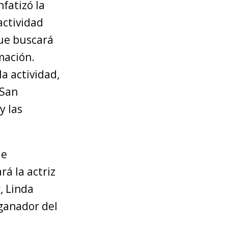
nfatizó la
actividad
que buscará
mación.
a actividad,
 San
y las
de
rá la actriz
, Linda
 ganador del