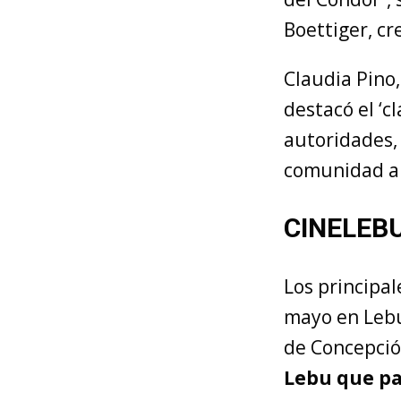
Boettiger, cr
Claudia Pino,
destacó el ‘c
autoridades, 
comunidad art
CINELEBU 
Los principa
mayo en Lebu
de Concepció
Lebu que pa