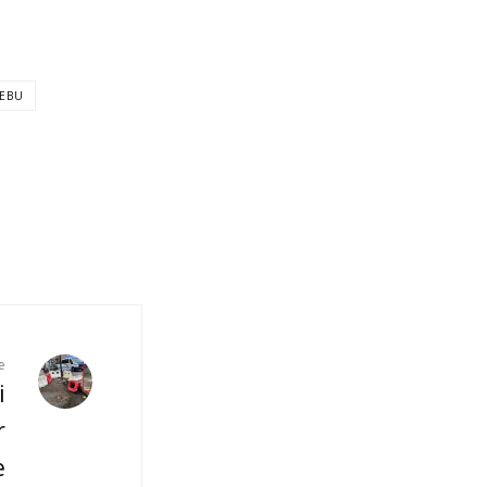
LEBU
e
i
r
e