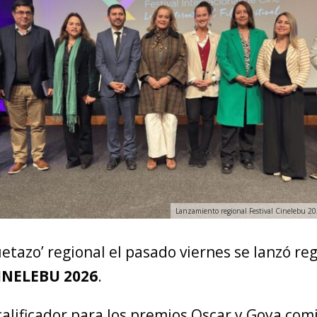
Lanzamiento regional Festival Cinelebu 20
etazo’ regional el pasado viernes se lanzó r
CINELEBU 2026
.
calificador para los premios Oscar y Goya com