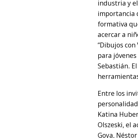
industria y e
importancia d
formativa que
acercar a niñ
“Dibujos con 
para jóvenes 
Sebastián. El
herramientas
Entre los in
personalidade
Katina Huber
Olszeski, el 
Goya, Néstor