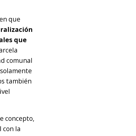
 en que
ralización
rales que
arcela
dad comunal
o solamente
mos también
ivel
te concepto,
 con la