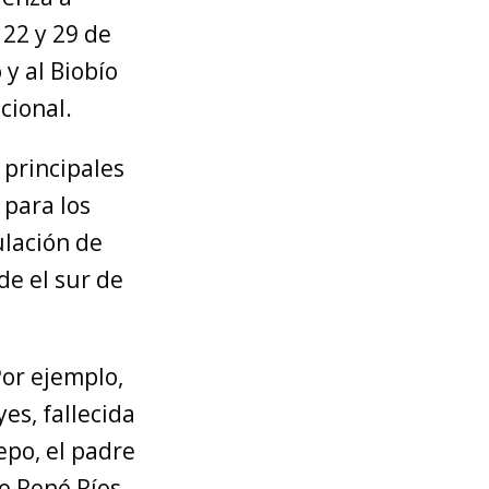
 22 y 29 de
 y al Biobío
cional.
 principales
 para los
ulación de
de el sur de
Por ejemplo,
es, fallecida
epo, el padre
de René Ríos