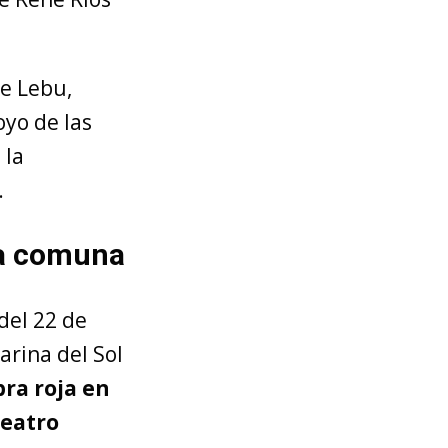
de Lebu,
oyo de las
 la
.
la comuna
del 22 de
arina del Sol
ra roja en
Teatro