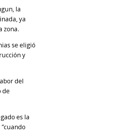
gun, la
inada, ya
a zona.
ias se eligió
rucción y
labor del
o de
gado es la
e “cuando