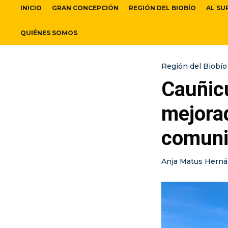
INICIO
GRAN CONCEPCIÓN
REGIÓN DEL BIOBÍO
AL SU
QUIÉNES SOMOS
Región del Biobío
Cauñicú
mejora
comuni
Anja Matus Hern