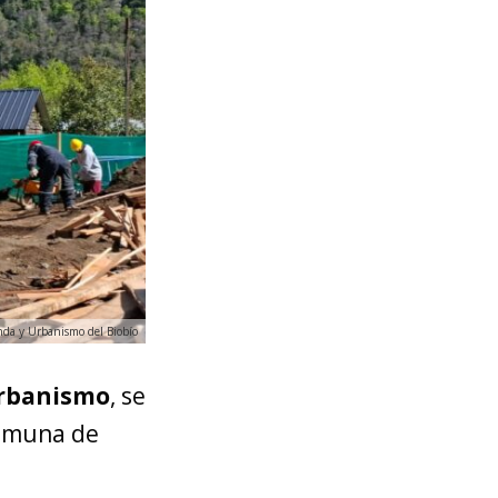
enda y Urbanismo del Biobío
Urbanismo
, se
comuna de