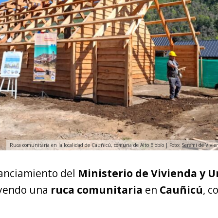
Ruca comunitaria en la localidad de Cauñicú, comuna de Alto Biobío | Foto: Seremi de Vivi
anciamiento del
Ministerio de Vivienda y 
uyendo una
ruca comunitaria
en
Cauñicú
, 