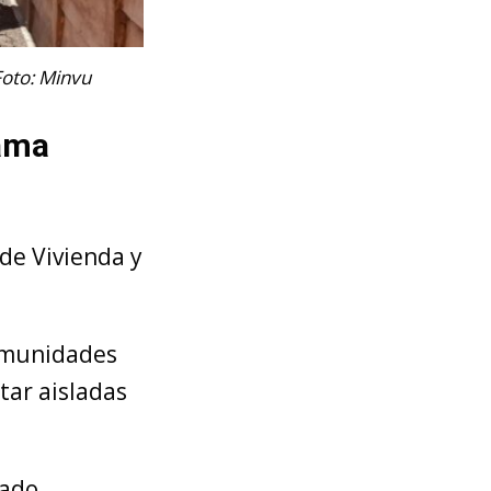
Foto: Minvu
rama
 de Vivienda y
comunidades
tar aisladas
.
gado