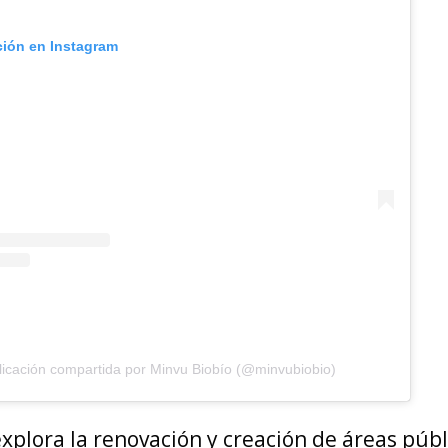
ción en Instagram
icación compartida por Minvu Biobío (@minvubiobio)
explora la renovación y creación de áreas púb