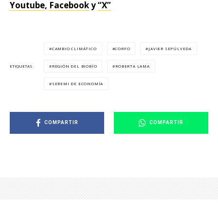
Youtube
,
Facebook
y
“X”
CAMBIO CLIMÁTICO
CORFO
JAVIER SEPÚLVEDA
REGIÓN DEL BIOBÍO
ROBERTA LAMA
ETIQUETAS
SEREMI DE ECONOMÍA
COMPARTIR
COMPARTIR