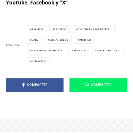
Youtube
,
Facebook
y
“X”
ARAUCO
CABRERO
CICLÓN EXTRATROPICAL
LAJA
LOS ÁNGELES
PICHILO
ETIQUETAS
PROVINCIA DE BIOBÍO
RÍO LAJA
SALTOS DEL LAJA
SENAPRED
COMPARTIR
COMPARTIR