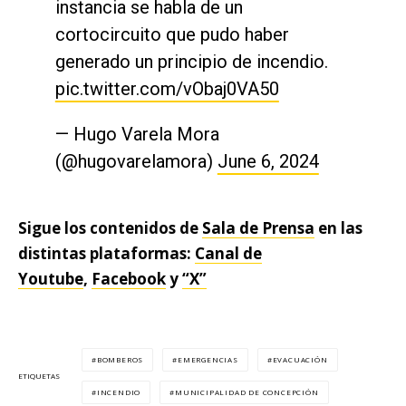
instancia se habla de un
cortocircuito que pudo haber
generado un principio de incendio.
pic.twitter.com/vObaj0VA50
— Hugo Varela Mora
(@hugovarelamora)
June 6, 2024
Sigue los contenidos de
Sala de Prensa
en las
distintas plataformas:
Canal de
Youtube
,
Facebook
y
“X”
BOMBEROS
EMERGENCIAS
EVACUACIÓN
ETIQUETAS
INCENDIO
MUNICIPALIDAD DE CONCEPCIÓN