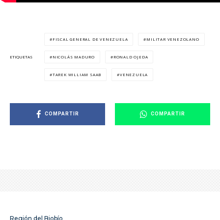
FISCAL GENERAL DE VENEZUELA
MILITAR VENEZOLANO
NICOLÁS MADURO
RONALD OJEDA
ETIQUETAS
TAREK WILLIAM SAAB
VENEZUELA
COMPARTIR
COMPARTIR
Región del Biobío