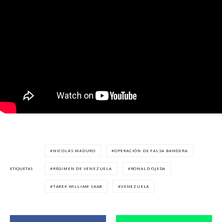
NICOLÁS MADURO
OPERACIÓN DE FALSA BANDERA
RÉGIMEN DE VENEZUELA
RONALD OJEDA
ETIQUETAS
TAREK WILLIAM SAAB
VENEZUELA