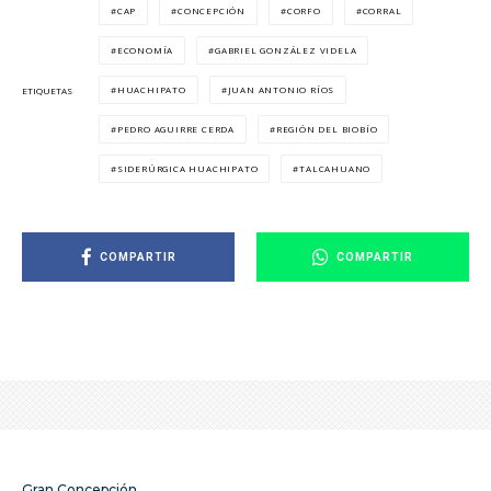
CAP
CONCEPCIÓN
CORFO
CORRAL
ECONOMÍA
GABRIEL GONZÁLEZ VIDELA
HUACHIPATO
JUAN ANTONIO RÍOS
ETIQUETAS
PEDRO AGUIRRE CERDA
REGIÓN DEL BIOBÍO
SIDERÚRGICA HUACHIPATO
TALCAHUANO
COMPARTIR
COMPARTIR
Gran Concepción