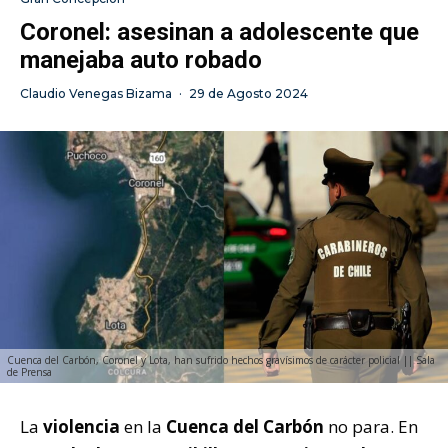
Coronel: asesinan a adolescente que
manejaba auto robado
Claudio Venegas Bizama
·
29 de Agosto 2024
Cuenca del Carbón, Coronel y Lota, han sufrido hechos gravísimos de carácter policial || Sala
de Prensa
La
violencia
en la
Cuenca del Carbón
no para. En