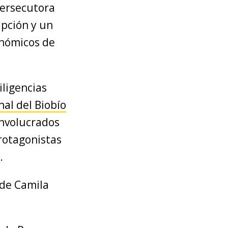
persecutora
upción y un
onómicos de
iligencias
al del Biobío
 involucrados
rotagonistas
.
 de Camila