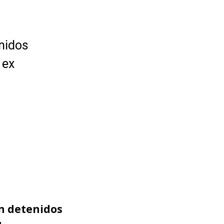
enidos
 ex
n detenidos