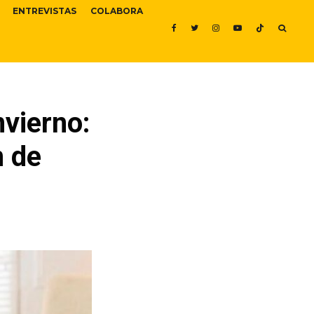
ENTREVISTAS
COLABORA
nvierno:
n de