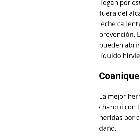
llegan por es
fuera del alc
leche calient
prevención. 
pueden abrir
líquido hirvi
Coaniquem
La mejor her
charqui con 
heridas por 
daño.