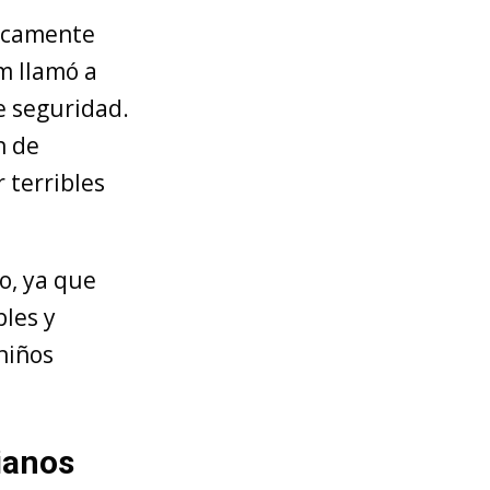
ticamente
m llamó a
e seguridad.
n de
 terribles
o, ya que
les y
niños
ianos