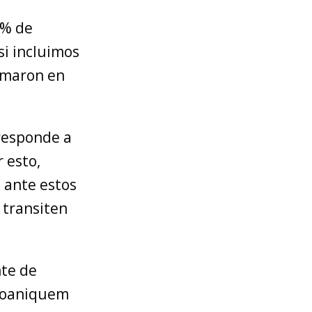
8% de
si incluimos
uemaron en
responde a
 esto,
 ante estos
 transiten
nte de
 Coaniquem