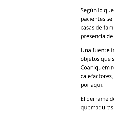
Según lo que
pacientes se
casas de fami
presencia de
Una fuente i
objetos que s
Coaniquem re
calefactores
por aquí.
El derrame d
quemaduras g