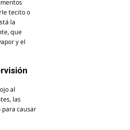
lementos
le tecito o
stá la
nte, que
apor y el
rvisión
ojo al
es, las
o para causar