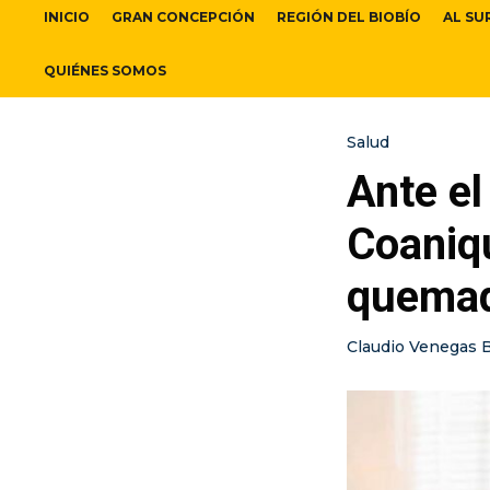
INICIO
GRAN CONCEPCIÓN
REGIÓN DEL BIOBÍO
AL SU
QUIÉNES SOMOS
Salud
Ante el
Coaniq
quemad
Claudio Venegas 