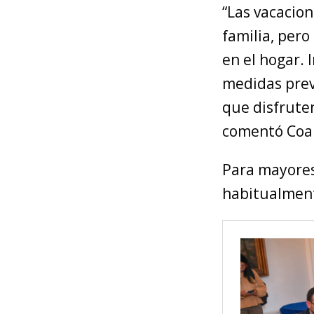
“Las vacacio
familia, per
en el hogar. 
medidas prev
que disfrute
comentó Coa
Para mayores
habitualment