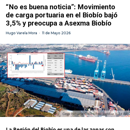
“No es buena noticia”: Movimiento
de carga portuaria en el Biobío bajó
3,5% y preocupa a Asexma Biobío
Hugo Varela Mora
·
11 de Mayo 2026
Carga Portuaria Biobío | Foto: Logística 360 e INE
La
Región del Biobío
es una de las zonas con