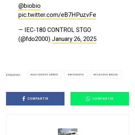
@biobio
pic.twitter.com/eB7HPuzvFe
— IEC-180 CONTROL STGO
(@fdo2000)
January 26, 2025
ACCIDENTE AÉREO
AVIONETA
CLAUDIO BAEZA
ETIQUETAS
COMPARTIR
COMPARTIR