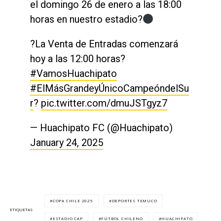
el domingo 26 de enero a las 18:00
horas en nuestro estadio?
?La Venta de Entradas comenzará
hoy a las 12:00 horas?️
#VamosHuachipato
#ElMásGrandeyÚnicoCampeóndelSu
r
?
pic.twitter.com/dmuJSTgyz7
— Huachipato FC (@Huachipato)
January 24, 2025
COPA CHILE 2025
DEPORTES TEMUCO
ETIQUETAS
ESTADIO CAP
FÚTBOL CHILENO
HUACHIPATO