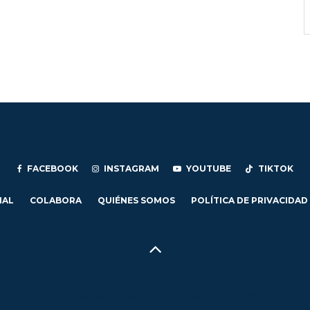
FACEBOOK
INSTAGRAM
YOUTUBE
TIKTOK
IAL
COLABORA
QUIÉNES SOMOS
POLÍTICA DE PRIVACIDAD
Hecho en Concepción, Región del Biobío, Chile - 2024