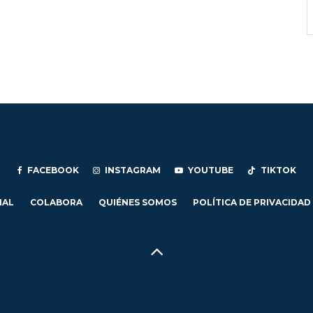
FACEBOOK
INSTAGRAM
YOUTUBE
TIKTOK
IAL
COLABORA
QUIÉNES SOMOS
POLÍTICA DE PRIVACIDAD
Hecho en Concepción, Región del Biobío, Chile - 2024