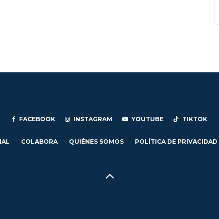
FACEBOOK
INSTAGRAM
YOUTUBE
TIKTOK
IAL
COLABORA
QUIÉNES SOMOS
POLÍTICA DE PRIVACIDAD
Hecho en Concepción, Región del Biobío, Chile - 2024