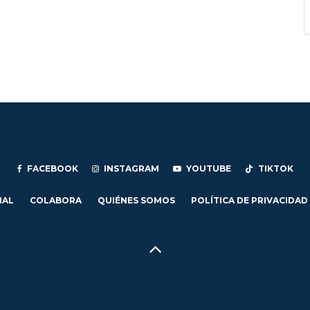
FACEBOOK
INSTAGRAM
YOUTUBE
TIKTOK
IAL
COLABORA
QUIÉNES SOMOS
POLÍTICA DE PRIVACIDAD
Hecho en Concepción, Región del Biobío, Chile - 2024