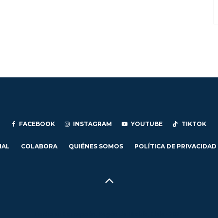
FACEBOOK
INSTAGRAM
YOUTUBE
TIKTOK
IAL
COLABORA
QUIÉNES SOMOS
POLÍTICA DE PRIVACIDAD
Hecho en Concepción, Región del Biobío, Chile - 2024