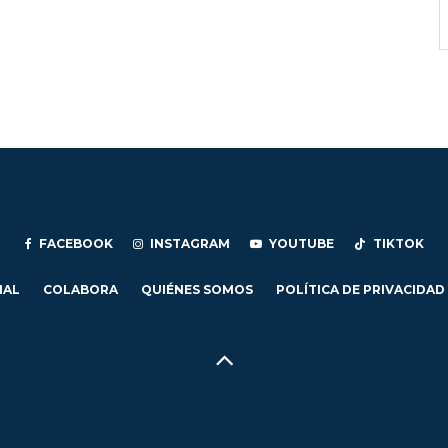
FACEBOOK
INSTAGRAM
YOUTUBE
TIKTOK
IAL
COLABORA
QUIÉNES SOMOS
POLÍTICA DE PRIVACIDAD
Hecho en Concepción, Región del Biobío, Chile - 2024