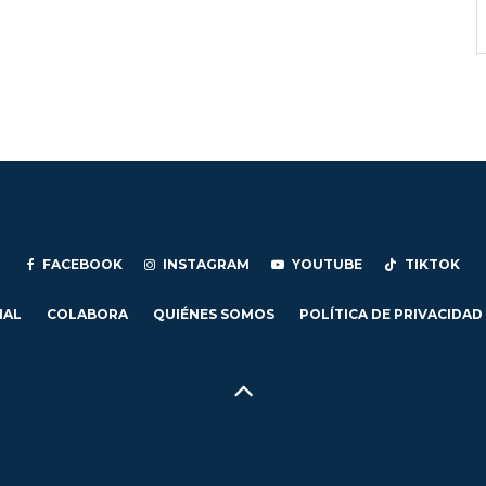
FACEBOOK
INSTAGRAM
YOUTUBE
TIKTOK
IAL
COLABORA
QUIÉNES SOMOS
POLÍTICA DE PRIVACIDAD
Hecho en Concepción, Región del Biobío, Chile - 2024