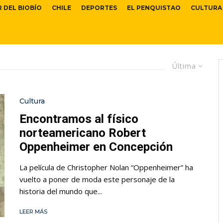
R DEL BIOBÍO
CHILE
DEPORTES
EL PENQUISTAO
CULTURA
Última
Cultura
Encontramos al físico
norteamericano Robert
Oppenheimer en Concepción
La película de Christopher Nolan “Oppenheimer” ha
vuelto a poner de moda este personaje de la
historia del mundo que...
LEER MÁS