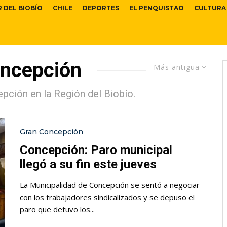
R DEL BIOBÍO
CHILE
DEPORTES
EL PENQUISTAO
CULTURA
oncepción
Más antigua
pción en la Región del Biobío.
Gran Concepción
Concepción: Paro municipal
llegó a su fin este jueves
La Municipalidad de Concepción se sentó a negociar
con los trabajadores sindicalizados y se depuso el
paro que detuvo los...