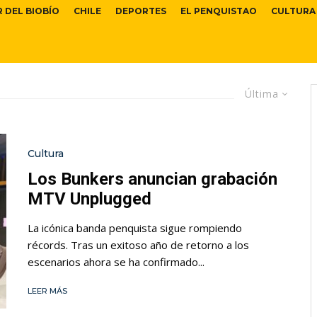
R DEL BIOBÍO
CHILE
DEPORTES
EL PENQUISTAO
CULTURA
Última
Cultura
Los Bunkers anuncian grabación
MTV Unplugged
La icónica banda penquista sigue rompiendo
récords. Tras un exitoso año de retorno a los
escenarios ahora se ha confirmado...
LEER MÁS