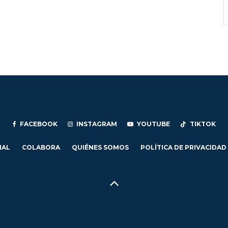
FACEBOOK
INSTAGRAM
YOUTUBE
TIKTOK
IAL
COLABORA
QUIÉNES SOMOS
POLÍTICA DE PRIVACIDAD
Hecho en Concepción, Región del Biobío, Chile - 2024