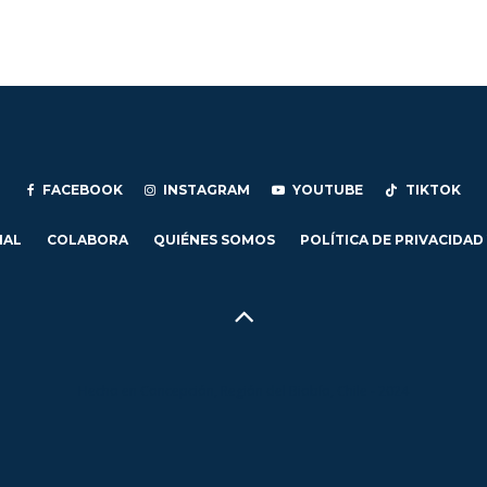
FACEBOOK
INSTAGRAM
YOUTUBE
TIKTOK
IAL
COLABORA
QUIÉNES SOMOS
POLÍTICA DE PRIVACIDAD
Hecho en Concepción, Región del Biobío, Chile - 2024