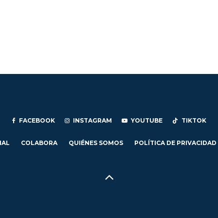
FACEBOOK
INSTAGRAM
YOUTUBE
TIKTOK
IAL
COLABORA
QUIÉNES SOMOS
POLÍTICA DE PRIVACIDAD
Hecho en Concepción, Región del Biobío, Chile - 2024