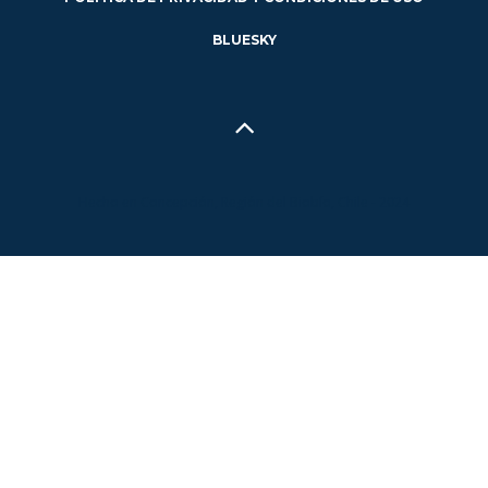
BLUESKY
Hecho en Concepción, Región del Biobío, Chile - 2024