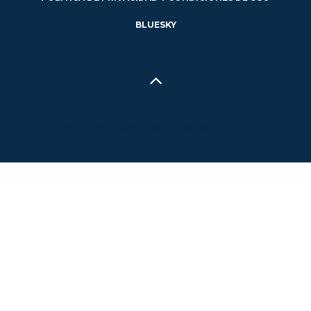
BLUESKY
Hecho en Concepción, Región del Biobío, Chile - 2024