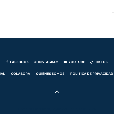
FACEBOOK
INSTAGRAM
YOUTUBE
TIKTOK
IAL
COLABORA
QUIÉNES SOMOS
POLÍTICA DE PRIVACIDAD
Hecho en Concepción, Región del Biobío, Chile - 2024