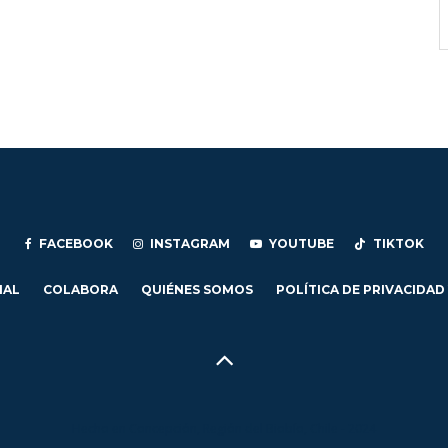
FACEBOOK
INSTAGRAM
YOUTUBE
TIKTOK
IAL
COLABORA
QUIÉNES SOMOS
POLÍTICA DE PRIVACIDAD
Hecho en Concepción, Región del Biobío, Chile - 2024