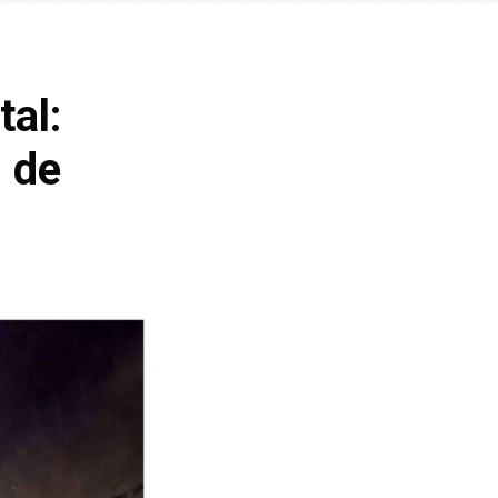
al:
 de