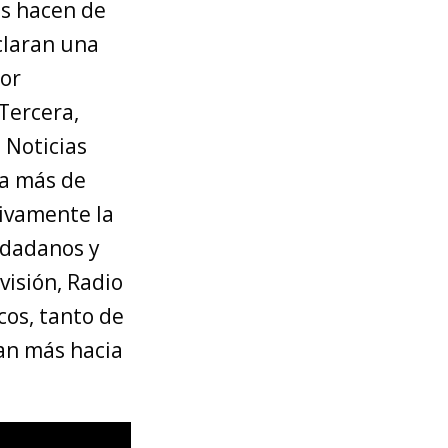
as hacen de
claran una
yor
Tercera,
 Noticias
ia más de
tivamente la
iudadanos y
visión, Radio
cos, tanto de
can más hacia