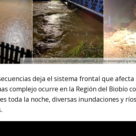
Lluvia y viento ha dejado el río atmosférico posterior al ciclón extratropical que h
ecuencias deja el sistema frontal que afecta 
mas complejo ocurre en la Región del Biobío c
es toda la noche, diversas inundaciones y río
.