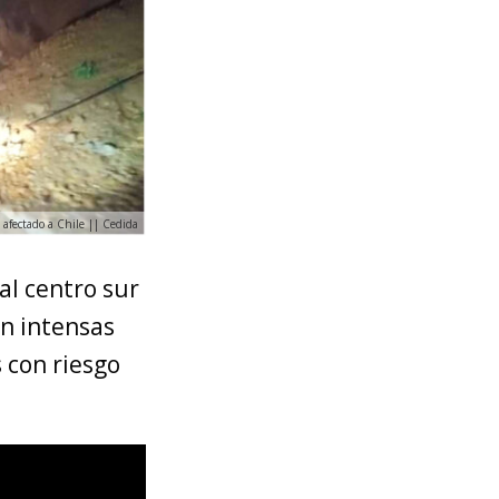
a afectado a Chile || Cedida
al centro sur
on intensas
s con riesgo