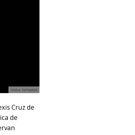
Gráfica: Yachaydata
exis Cruz de
ica de
servan