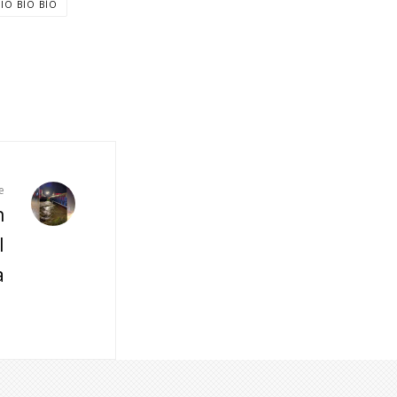
IO BÍO BÍO
e
n
l
a