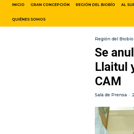
INICIO
GRAN CONCEPCIÓN
REGIÓN DEL BIOBÍO
AL SU
QUIÉNES SOMOS
Región del Biobío
Se anu
Llaitul
CAM
Sala de Prensa
·