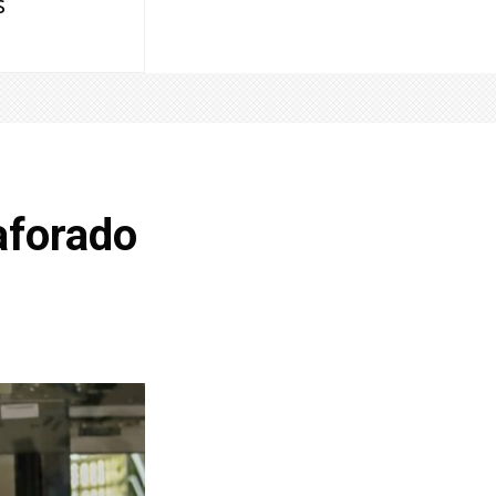
s
aforado