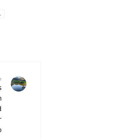
L
e
s
n
d
r
o