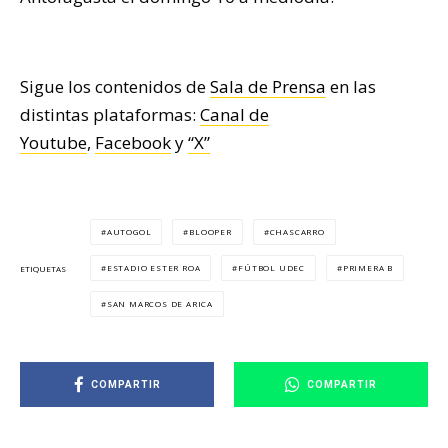
Sigue los contenidos de
Sala de Prensa
en las
distintas plataformas:
Canal de
Youtube
,
Facebook
y
“X”
AUTOGOL
BLOOPER
CHASCARRO
ESTADIO ESTER ROA
FÚTBOL UDEC
PRIMERA B
ETIQUETAS
SAN MARCOS DE ARICA
COMPARTIR
COMPARTIR