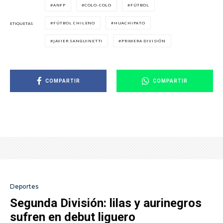
ANFP
COLO-COLO
FÚTBOL
FÚTBOL CHILENO
HUACHIPATO
ETIQUETAS
JAVIER SANGUINETTI
PRIMERA DIVISIÓN
COMPARTIR
COMPARTIR
Deportes
Segunda División: lilas y aurinegros
sufren en debut liguero