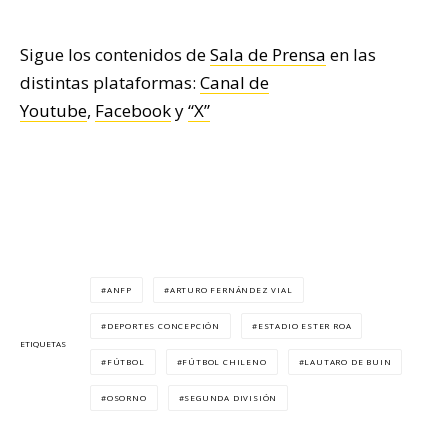
Sigue los contenidos de
Sala de Prensa
en las
distintas plataformas:
Canal de
Youtube
,
Facebook
y
“X”
ANFP
ARTURO FERNÁNDEZ VIAL
DEPORTES CONCEPCIÓN
ESTADIO ESTER ROA
ETIQUETAS
FÚTBOL
FÚTBOL CHILENO
LAUTARO DE BUIN
OSORNO
SEGUNDA DIVISIÓN