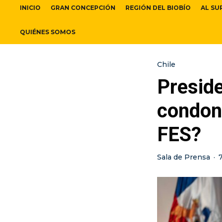
INICIO
GRAN CONCEPCIÓN
REGIÓN DEL BIOBÍO
AL SU
QUIÉNES SOMOS
Chile
Preside
condona
FES?
Sala de Prensa
·