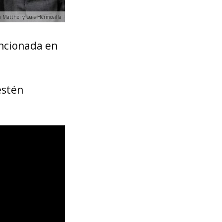
 Matthei y Luis Hermosilla
encionada en
estén