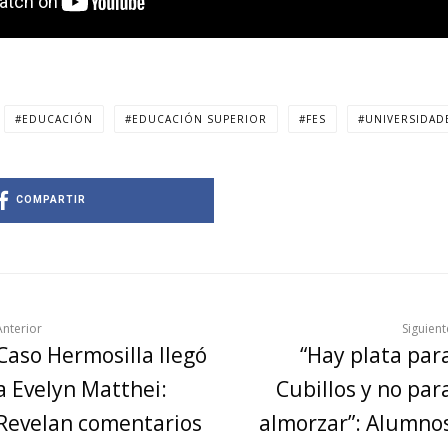
EDUCACIÓN
EDUCACIÓN SUPERIOR
FES
UNIVERSIDAD
COMPARTIR
Anterior
Siguient
Caso Hermosilla llegó
“Hay plata par
a Evelyn Matthei:
Cubillos y no par
Revelan comentarios
almorzar”: Alumno