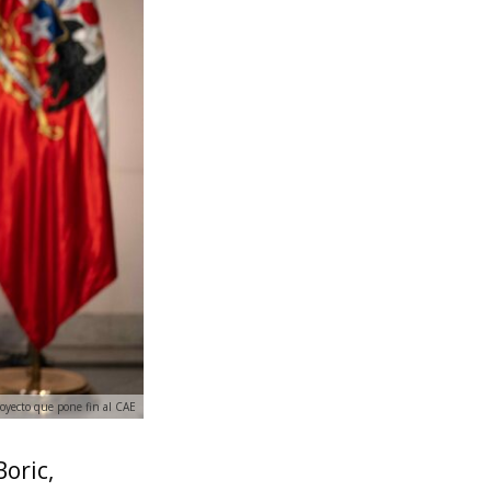
royecto que pone fin al CAE
oric,