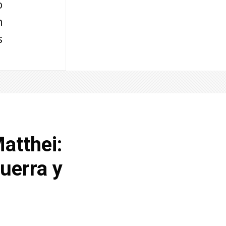
o
n
s
atthei:
uerra y