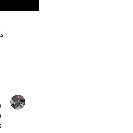
ES
e
a
a
s