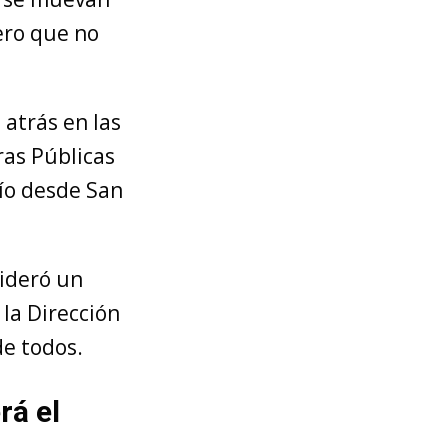
ero que no
atrás en las
ras Públicas
ío desde San
sideró un
 la Dirección
de todos.
rá el