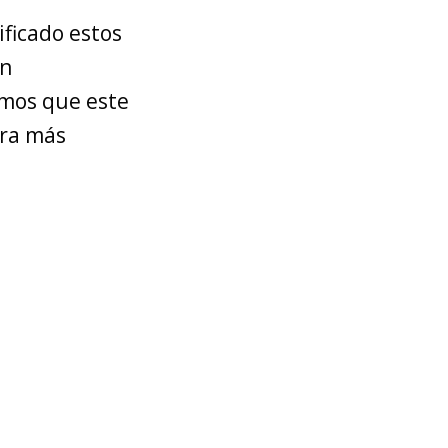
ificado estos
on
emos que este
ura más