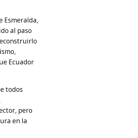
te Esmeralda,
ido al paso
econstruirlo
jismo,
que Ecuador
ue todos
,
ector, pero
ura en la