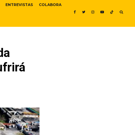
ENTREVISTAS
COLABORA
da
frirá