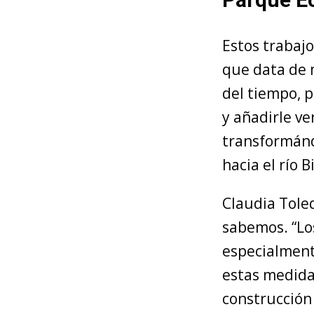
Estos trabaj
que data de m
del tiempo, 
y añadirle ve
transformánd
hacia el río B
Claudia Toled
sabemos. “Lo
especialment
estas medida
construcción