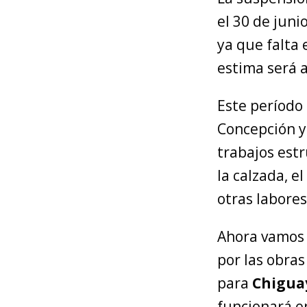
el 30 de jun
ya que falta 
estima será a
Este período
Concepción y
trabajos estr
la calzada, e
otras labore
Ahora vamos a
por las obra
para
Chigua
funcionará e