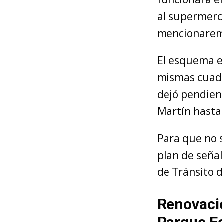
al supermerc
mencionarem
El esquema e
mismas cuadr
dejó pendien
Martín hasta
Para que no 
plan de señal
de Tránsito 
Renovació
Parque Ec