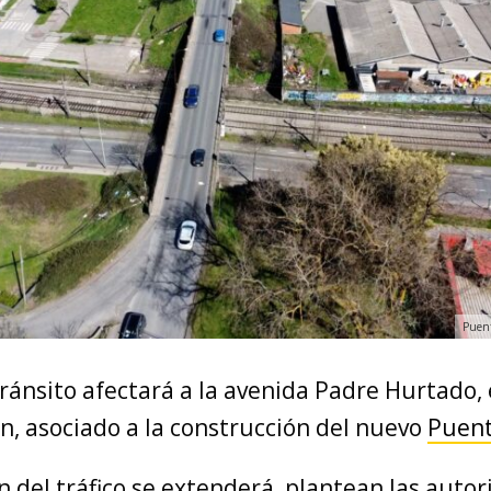
Puent
ránsito afectará a la avenida Padre Hurtado, 
n, asociado a la construcción del nuevo
Puent
 del tráfico se extenderá, plantean las autor