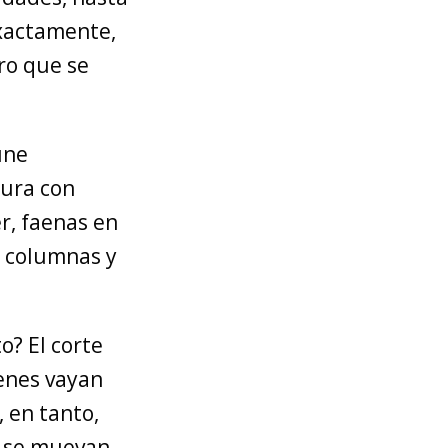
exactamente,
ero que se
une
gura con
r, faenas en
 y columnas y
o? El corte
ienes vayan
 en tanto,
s se muevan