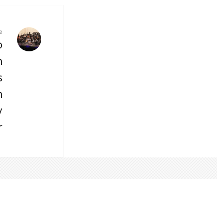
e
o
n
s
n
y
r