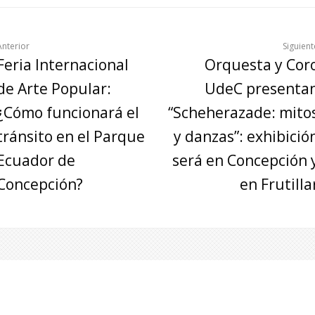
Anterior
Siguient
Feria Internacional
Orquesta y Cor
de Arte Popular:
UdeC presenta
¿Cómo funcionará el
“Scheherazade: mito
tránsito en el Parque
y danzas”: exhibició
Ecuador de
será en Concepción 
Concepción?
en Frutilla