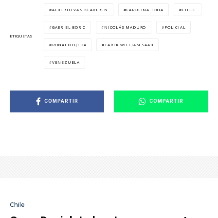
ALBERTO VAN KLAVEREN
CAROLINA TOHÁ
CHILE
GABRIEL BORIC
NICOLÁS MADURO
POLICIAL
ETIQUETAS
RONALD OJEDA
TAREK WILLIAM SAAB
VENEZUELA
COMPARTIR
COMPARTIR
Chile