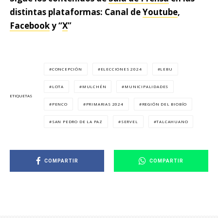
distintas plataformas: Canal de
Youtube
,
Facebook
y “
X
”
CONCEPCIÓN
ELECCIONES 2024
LEBU
LOTA
MULCHÉN
MUNICIPALIDADES
ETIQUETAS
PENCO
PRIMARIAS 2024
REGIÓN DEL BIOBÍO
SAN PEDRO DE LA PAZ
SERVEL
TALCAHUANO
COMPARTIR
COMPARTIR