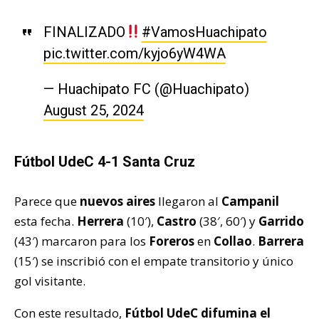
FINALIZADO
#VamosHuachipato
pic.twitter.com/kyjo6yW4WA
— Huachipato FC (@Huachipato)
August 25, 2024
Fútbol UdeC 4-1 Santa Cruz
Parece que
nuevos aires
llegaron al
Campanil
esta fecha.
Herrera
(10′),
Castro
(38′, 60′) y
Garrido
(43′) marcaron para los
Foreros
en
Collao
.
Barrera
(15′) se inscribió con el empate transitorio y único
gol visitante.
Con este resultado,
Fútbol UdeC
difumina el