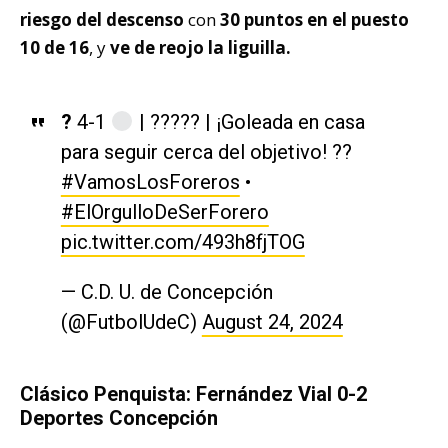
riesgo del descenso
con
30 puntos en el puesto
10 de 16
, y
ve de reojo la liguilla.
?
4-1
| ????? | ¡Goleada en casa
para seguir cerca del objetivo! ??
#VamosLosForeros
•
#ElOrgulloDeSerForero
pic.twitter.com/493h8fjTOG
— C.D. U. de Concepción
(@FutbolUdeC)
August 24, 2024
Clásico Penquista: Fernández Vial 0-2
Deportes Concepción