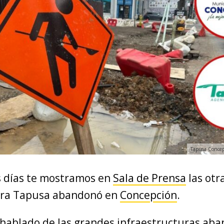
Tapusa Concepc
 días te mostramos en
Sala de Prensa
las otr
ora Tapusa abandonó en
Concepción
.
hablado de las grandes infraestructuras ab