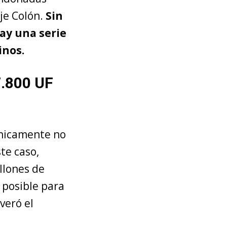
je Colón.
Sin
ay una serie
inos.
7.800 UF
cnicamente no
te caso,
llones de
 posible para
veró el