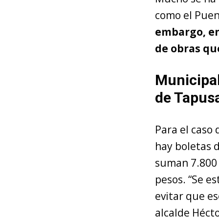
como el Puen
embargo, en
de obras qu
Municipal
de Tapus
Para el caso
hay boletas d
suman 7.800 
pesos. “Se es
evitar que es
alcalde Héct