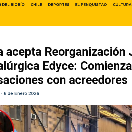
R DEL BIOBÍO
CHILE
DEPORTES
EL PENQUISTAO
CULTURA
a acepta Reorganización 
alúrgica Edyce: Comienz
saciones con acreedores
·
6 de Enero 2026