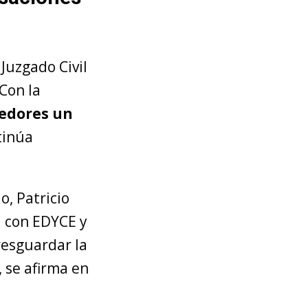
Juzgado Civil
 Con la
eedores un
tinúa
o, Patricio
á con EDYCE y
resguardar la
 se afirma en