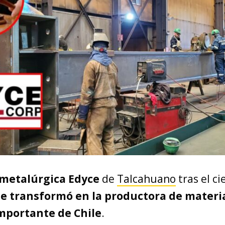
metalúrgica Edyce
de
Talcahuano
tras el ci
se transformó en la productora de materi
mportante de Chile
.