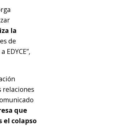
orga
zar
iza la
es de
 a EDYCE”,
ación
s relaciones
 comunicado
resa que
 el colapso