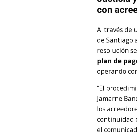
con acre
A través de 
de Santiago a
resolución se
plan de pag
operando con
“El procedimi
Jamarne Band
los acreedor
continuidad o
el comunicad