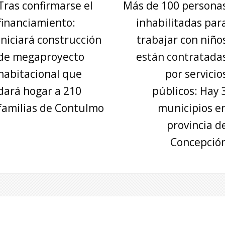
Tras confirmarse el
Más de 100 persona
financiamiento:
inhabilitadas par
Iniciará construcción
trabajar con niño
de megaproyecto
están contratada
habitacional que
por servicio
dará hogar a 210
públicos: Hay 
familias de Contulmo
municipios e
provincia d
Concepció