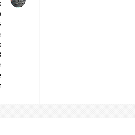
s
a
s
s
s
3
n
e
n