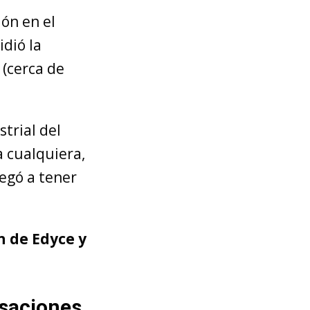
ón en el
idió la
 (cerca de
strial del
a cualquiera,
egó a tener
ón de Edyce y
rsaciones