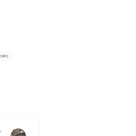
IOBÍO
e