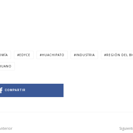
OMÍA
EDYCE
HUACHIPATO
INDUSTRIA
REGIÓN DEL B
HUANO
COMPARTIR
Anterior
Siguient