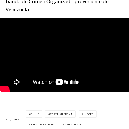
banda de Crimen Organizado proveniente de
Venezuela.
CHILE
CORTE SUPREMA
JUECES
ETIQUETAS
TREN DE ARAGUA
VENEZUELA