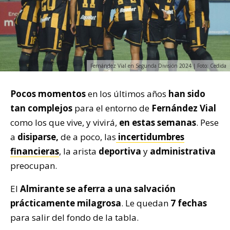
Fernández Vial en Segunda División 2024 | Foto: Cedida
Pocos momentos
en los últimos años
han sido
tan complejos
para el entorno de
Fernández Vial
como los que vive, y vivirá,
en estas semanas
. Pese
a
disiparse,
de a poco, las
incertidumbres
financieras
, la arista
deportiva
y
administrativa
preocupan.
El
Almirante
se aferra a una salvación
prácticamente milagrosa
. Le quedan
7 fechas
para salir del fondo de la tabla.