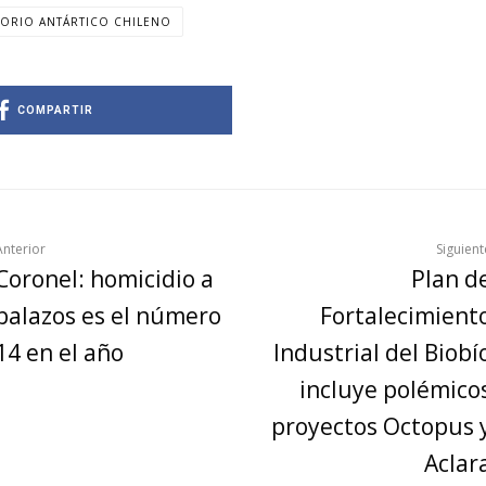
TORIO ANTÁRTICO CHILENO
COMPARTIR
Anterior
Siguient
Coronel: homicidio a
Plan d
balazos es el número
Fortalecimient
14 en el año
Industrial del Biobí
incluye polémico
proyectos Octopus 
Aclar