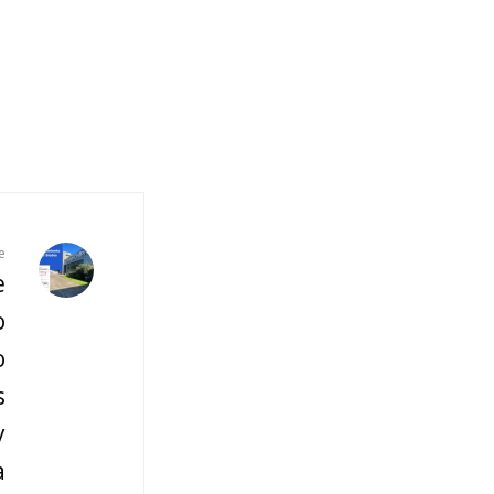
e
e
o
o
s
y
a