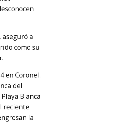
e desconocen
,
aseguró a
arido como su
.
14 en Coronel.
enca del
 Playa Blanca
l reciente
engrosan la