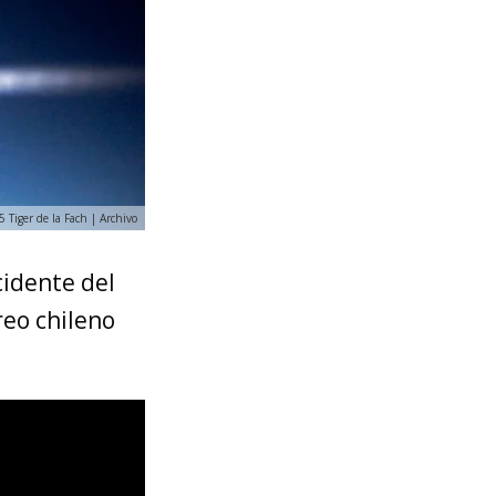
5 Tiger de la Fach | Archivo
cidente del
reo chileno