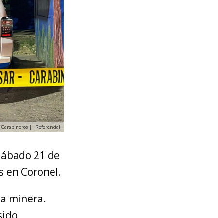
Carabineros || Referencial
 sábado 21 de
s en Coronel.
na minera.
sido