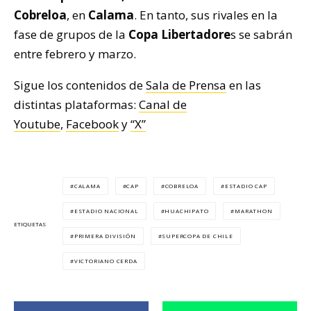
Cobreloa
, en
Calama
. En tanto, sus rivales en la
fase de grupos de la
Copa Libertadore
s se sabrán
entre febrero y marzo.
Sigue los contenidos de
Sala de Prensa
en las
distintas plataformas:
Canal de
Youtube
,
Facebook
y
“X”
CALAMA
CAP
COBRELOA
ESTADIO CAP
ESTADIO NACIONAL
HUACHIPATO
MARATHON
ETIQUETAS
PRIMERA DIVISIÓN
SUPERCOPA DE CHILE
VICTORIANO CERDA