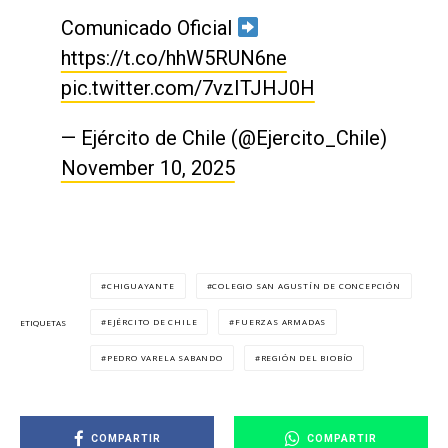
Comunicado Oficial
https://t.co/hhW5RUN6ne
pic.twitter.com/7vzITJHJ0H
— Ejército de Chile (@Ejercito_Chile)
November 10, 2025
CHIGUAYANTE
COLEGIO SAN AGUSTÍN DE CONCEPCIÓN
EJÉRCITO DE CHILE
FUERZAS ARMADAS
ETIQUETAS
PEDRO VARELA SABANDO
REGIÓN DEL BIOBÍO
COMPARTIR
COMPARTIR