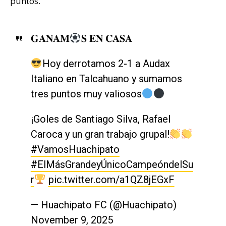
puntos.
𝐆𝐀𝐍𝐀𝐌
𝐒 𝐄𝐍 𝐂𝐀𝐒𝐀
Hoy derrotamos 2-1 a Audax
Italiano en Talcahuano y sumamos
tres puntos muy valiosos
¡Goles de Santiago Silva, Rafael
Caroca y un gran trabajo grupal!
#VamosHuachipato
#ElMásGrandeyÚnicoCampeóndelSu
r
pic.twitter.com/a1QZ8jEGxF
— Huachipato FC (@Huachipato)
November 9, 2025