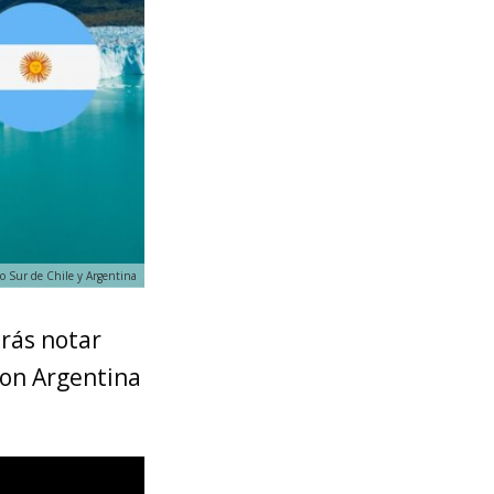
o Sur de Chile y Argentina
drás notar
con Argentina