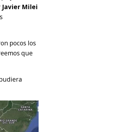
y
Javier Milei
s
ron pocos los
creemos que
 pudiera