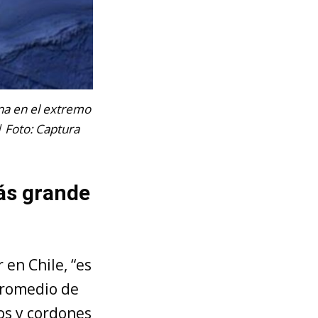
na en el extremo
| Foto: Captura
ás grande
en Chile, “es
promedio de
os y cordones