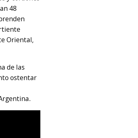
ran 48
esprenden
rtiente
te Oriental,
na de las
nto ostentar
Argentina.