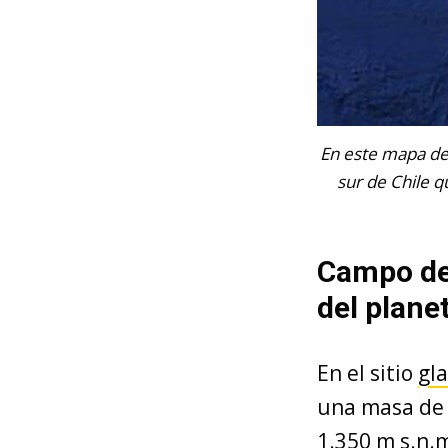
En este mapa de
sur de Chile q
Campo de 
del plane
En el sitio
gla
una masa de 
1.350 m s.n.