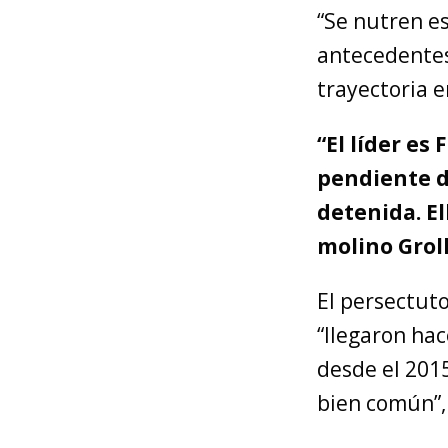
“Se nutren e
antecedentes 
trayectoria e
“El líder es
pendiente de
detenida. El
molino Grol
El persectuto
“llegaron ha
desde el 2015
bien común”,