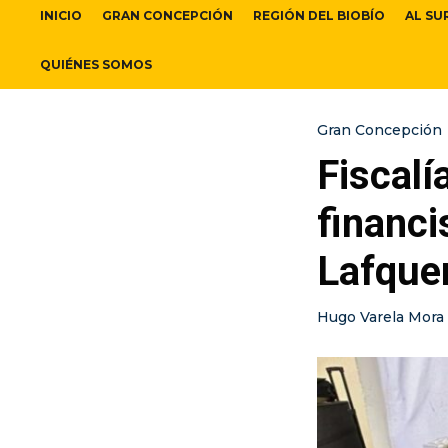
INICIO
GRAN CONCEPCIÓN
REGIÓN DEL BIOBÍO
AL SU
QUIÉNES SOMOS
Gran Concepción
Fiscalí
financ
Lafque
Hugo Varela Mora