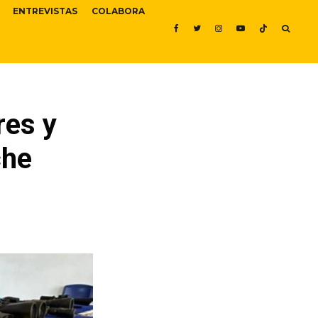
ENTREVISTAS
COLABORA
res y
che