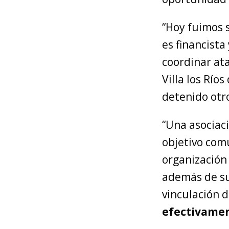
“Hoy fuimos 
es financista
coordinar ata
Villa los Río
detenido otr
“Una asociaci
objetivo comú
organización 
además de su
vinculación d
efectivamen