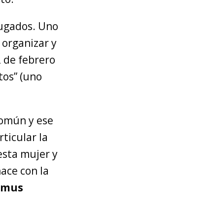
fugados. Uno
 organizar y
2 de febrero
tos” (uno
común y ese
ticular la
esta mujer y
ace con la
lmus