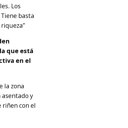
es. Los
. Tiene basta
 riqueza”
rden
la que está
ctiva en el
e la zona
n asentado y
 riñen con el