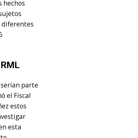
os hechos
sujetos
 diferentes
6
a RML
, serían parte
mó el Fiscal
ñez estos
nvestigar
en esta
to.