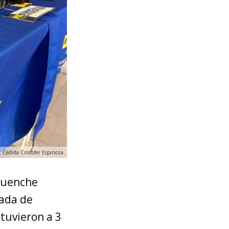
Cedida Cristofer Espinoza
fquenche
gada de
etuvieron a 3