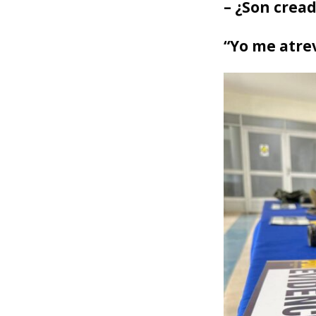
– ¿Son crea
“Yo me atrev