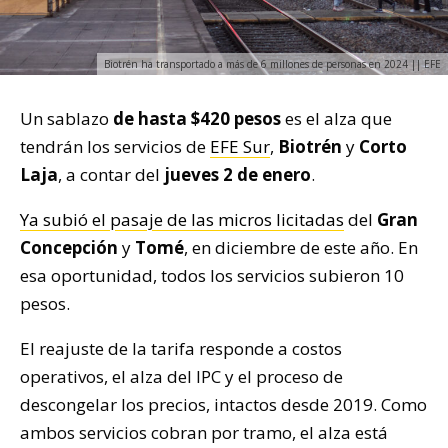
Biotrén ha transportado a más de 6 millones de personas en 2024 || EFE
Un sablazo
de hasta $420 pesos
es el alza que
tendrán los servicios de
EFE Sur
,
Biotrén
y
Corto
Laja
, a contar del
jueves 2 de enero
.
Ya subió el pasaje de las micros licitadas
del
Gran
Concepción
y
Tomé
, en diciembre de este año. En
esa oportunidad, todos los servicios subieron 10
pesos.
El reajuste de la tarifa responde a costos
operativos, el alza del IPC y el proceso de
descongelar los precios, intactos desde 2019. Como
ambos servicios cobran por tramo, el alza está