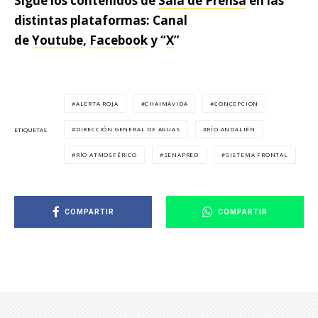
Sigue los contenidos de
Sala de Prensa
en las
distintas plataformas: Canal
de
Youtube
,
Facebook
y “
X
”
ALERTA ROJA
CHAIMÁVIDA
CONCEPCIÓN
DIRECCIÓN GENERAL DE AGUAS
RÍO ANDALIÉN
ETIQUETAS
RÍO ATMOSFÉRICO
SENAPRED
SISTEMA FRONTAL
COMPARTIR
COMPARTIR