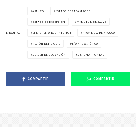
ARAUCO
ESTADO DE CATÁSTROFE
ESTADO DE EXCEPCIÓN
MANUEL MONSALVE
MINISTERIO DEL INTERIOR
PROVINCIA DE ARAUCO
ETIQUETAS
REGIÓN DEL BIOBÍO
RÍO ATMOSFÉRICO
SEREMI DE EDUCACIÓN
SISTEMA FRONTAL
COMPARTIR
COMPARTIR