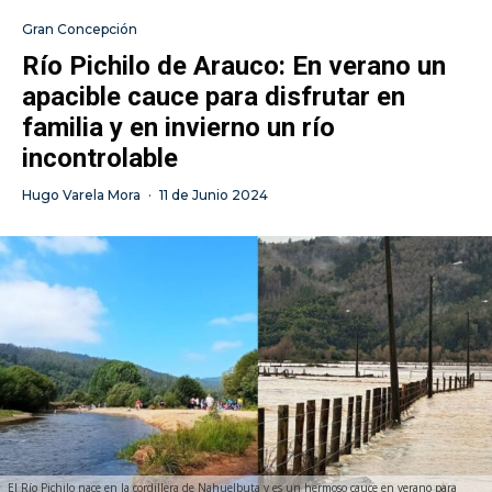
Gran Concepción
Río Pichilo de Arauco: En verano un
apacible cauce para disfrutar en
familia y en invierno un río
incontrolable
Hugo Varela Mora
·
11 de Junio 2024
El Río Pichilo nace en la cordillera de Nahuelbuta y es un hermoso cauce en verano para