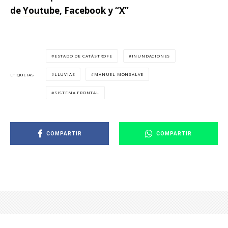
de
Youtube
,
Facebook
y “
X
”
ESTADO DE CATÁSTROFE
INUNDACIONES
LLUVIAS
MANUEL MONSALVE
ETIQUETAS
SISTEMA FRONTAL
COMPARTIR
COMPARTIR