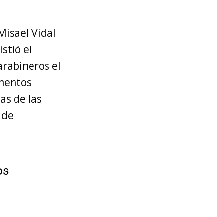
Misael Vidal
stió el
arabineros el
omentos
as de las
 de
os