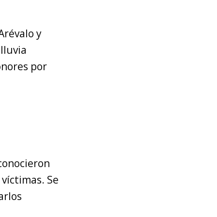
Arévalo y
lluvia
onores por
 conocieron
 víctimas. Se
arlos