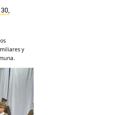
 30,
dos
miliares y
omuna.