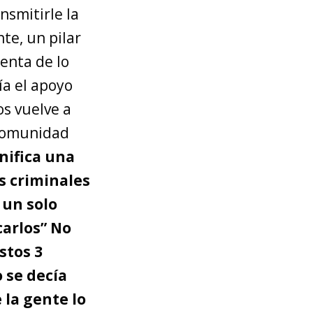
nsmitirle la
te, un pilar
enta de lo
ía el apoyo
os vuelve a
 comunidad
nifica una
s criminales
 un solo
carlos” No
stos 3
 se decía
 la gente lo