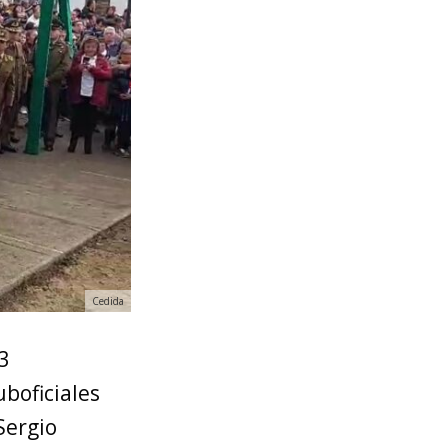
Cedida
 3
uboficiales
Sergio