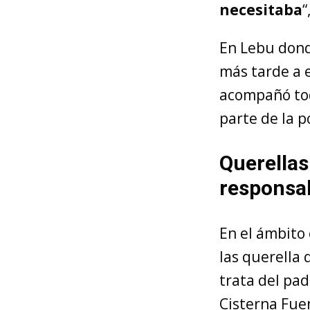
necesitaba
“
En Lebu dond
más tarde a e
acompañó tod
parte de la p
Querellas
responsa
En el ámbito
las querella 
trata del pa
Cisterna Fue