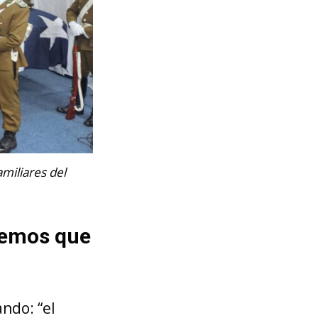
amiliares del
nemos que
ndo: “el