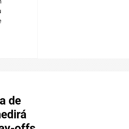
n
u
e
ja de
edirá
lay-offs