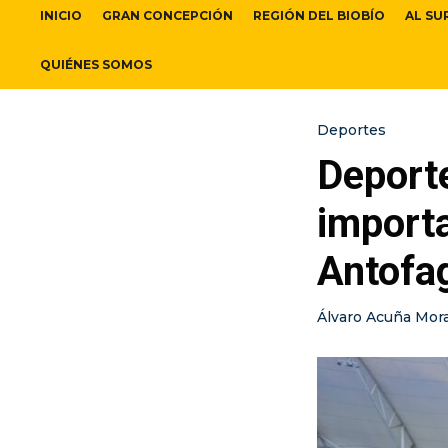
INICIO
GRAN CONCEPCIÓN
REGIÓN DEL BIOBÍO
AL SU
QUIÉNES SOMOS
Deportes
Deport
importa
Antofag
Álvaro Acuña Mor