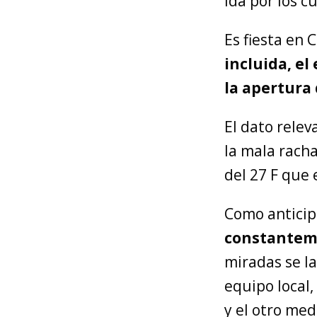
ida por los cu
Es fiesta en 
incluida, el
la apertura 
El dato rele
la mala rach
del 27 F que 
Como anticip
constanteme
miradas se la
equipo local,
y el otro med