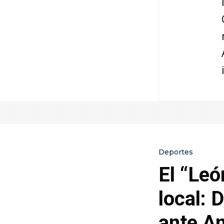
Deportes
El “Leó
local: 
ante An