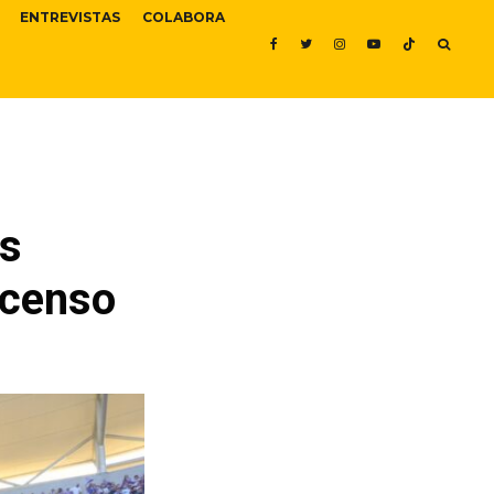
ENTREVISTAS
COLABORA
es
scenso