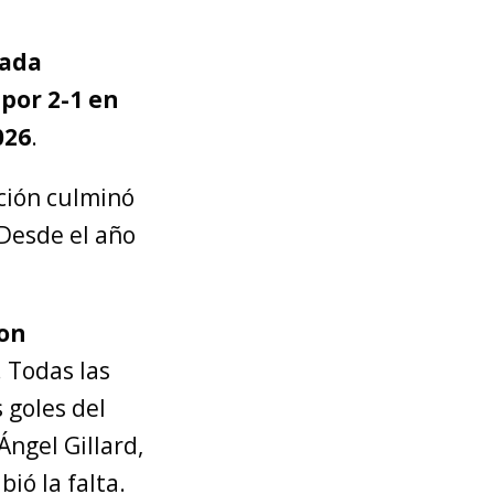
ada
 por 2-1 en
026
.
ción culminó
 Desde el año
on
. Todas las
s goles del
Ángel Gillard,
ió la falta.