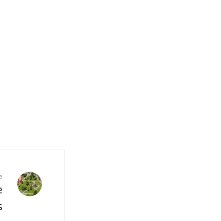
e
e
s