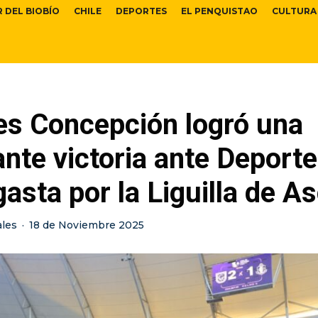
R DEL BIOBÍO
CHILE
DEPORTES
EL PENQUISTAO
CULTURA
es Concepción logró una
nte victoria ante Deport
asta por la Liguilla de A
ales
·
18 de Noviembre 2025