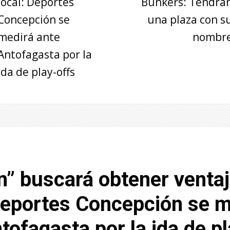
local: Deportes
Bunkers: Tendrá
Concepción se
una plaza con s
medirá ante
nombr
Antofagasta por la
ida de play-offs
n” buscará obtener venta
Deportes Concepción se m
tofagasta por la ida de p