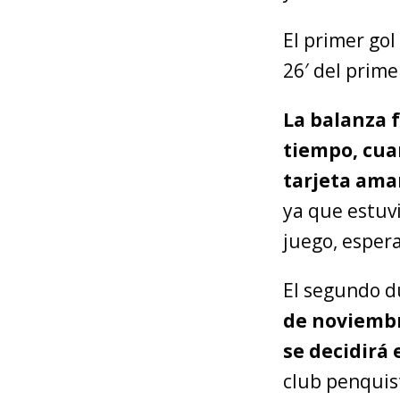
El primer gol
26′ del prime
La balanza f
tiempo, cua
tarjeta amar
ya que estuv
juego, esper
El segundo d
de noviembr
se decidirá 
club penquist