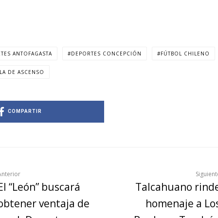
TES ANTOFAGASTA
DEPORTES CONCEPCIÓN
FÚTBOL CHILENO
LLA DE ASCENSO
COMPARTIR
Anterior
Siguient
El “León” buscará
Talcahuano rind
obtener ventaja de
homenaje a Lo