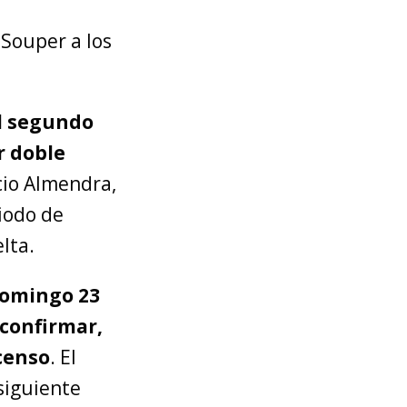
 Souper a los
el segundo
r doble
cio Almendra,
iodo de
lta.
domingo 23
 confirmar,
scenso
. El
 siguiente