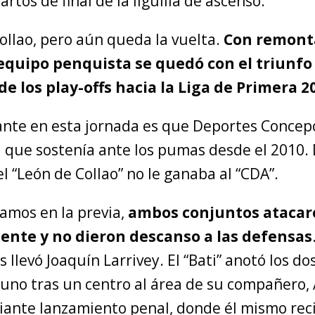
artos de final de la liguilla de ascenso.
Collao, pero aún queda la vuelta.
Con remont
 equipo penquista se quedó con el triunfo
de los play-offs hacia la Liga de Primera 2
vante en esta jornada es que Deportes Concep
a que sostenía ante los pumas desde el 2010.
el “León de Collao” no le ganaba al “CDA”.
amos en la previa,
ambos conjuntos atacar
nte y no dieron descanso a las defensas
s llevó Joaquín Larrivey. El “Bati” anotó los do
 uno tras un centro al área de su compañero, 
iante lanzamiento penal, donde él mismo recib