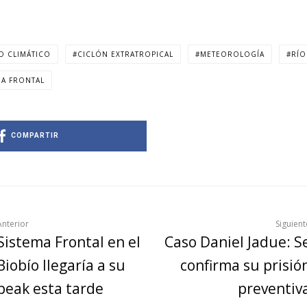
O CLIMÁTICO
CICLÓN EXTRATROPICAL
METEOROLOGÍA
RÍO
MA FRONTAL
COMPARTIR
Anterior
Siguient
Sistema Frontal en el
Caso Daniel Jadue: S
Biobío llegaría a su
confirma su prisió
peak esta tarde
preventiv