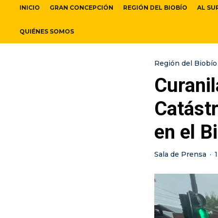
INICIO
GRAN CONCEPCIÓN
REGIÓN DEL BIOBÍO
AL SU
QUIÉNES SOMOS
Región del Biobío
Curanil
Catástr
en el B
Sala de Prensa
·