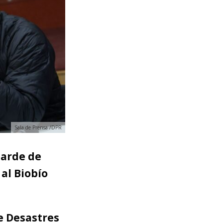
Sala de Prensa /DPR
tarde de
al Biobío
e Desastres