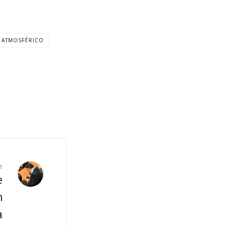
 ATMOSFÉRICO
e
e
n
a