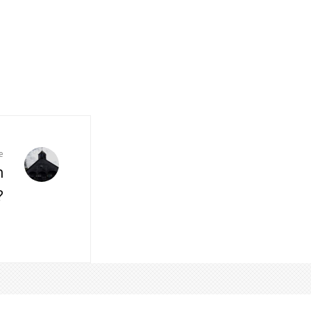
e
n
?