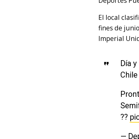
Deportes Pue
El local clas
fines de junio
Imperial Uni
Día y
Chile
Pront
Semif
??
pi
— De