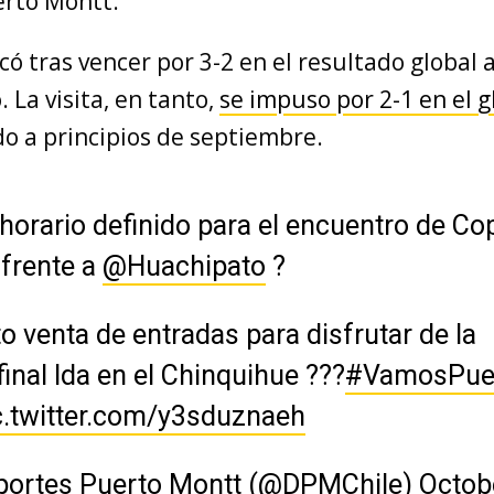
rto Montt.
ificó tras vencer por 3-2 en el resultado global
. La visita, en tanto,
se impuso por 2-1 en el g
do a principios de septiembre.
 horario definido para el encuentro de Co
 frente a
@Huachipato
?
o venta de entradas para disfrutar de la
inal Ida en el Chinquihue ?️??
#VamosPue
c.twitter.com/y3sduznaeh
portes Puerto Montt (@DPMChile)
Octobe