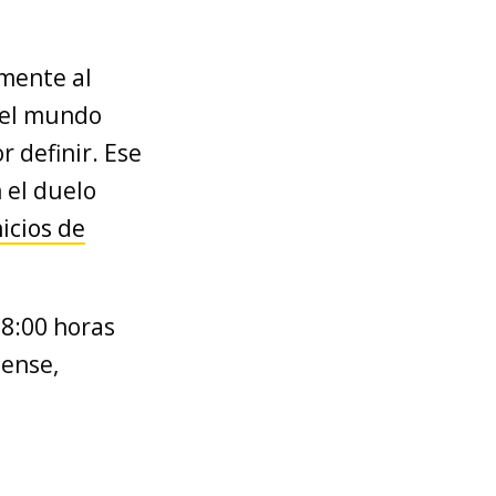
mente al
y el mundo
r definir. Ese
 el duelo
nicios de
18:00 horas
lense,