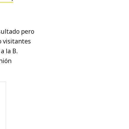
sultado pero
 visitantes
a la B.
nión