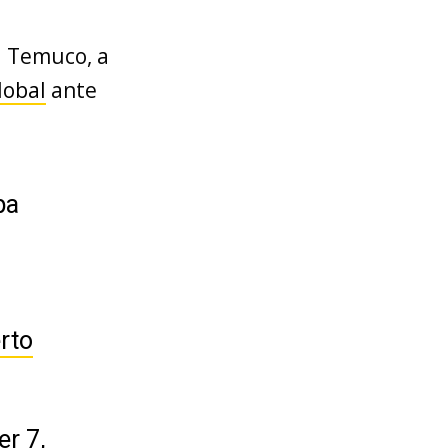
 a Temuco, a
lobal
ante
pa
rto
r 7,