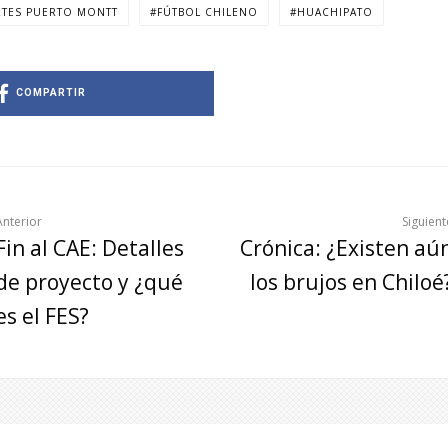
TES PUERTO MONTT
FÚTBOL CHILENO
HUACHIPATO
COMPARTIR
Anterior
Siguient
Fin al CAE: Detalles
Crónica: ¿Existen aú
de proyecto y ¿qué
los brujos en Chiloé
es el FES?