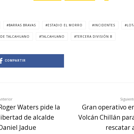
BARRAS BRAVAS
ESTADIO EL MORRO
INCIDENTES
LOT
 DE TALCAHUANO
TALCAHUANO
TERCERA DIVISIÓN B
COMPARTIR
Anterior
Siguient
Roger Waters pide la
Gran operativo e
libertad de alcalde
Volcán Chillán par
Daniel Jadue
rescatar 