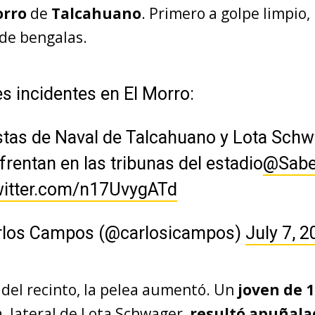
orro
de
Talcahuano
. Primero a golpe limpio,
de bengalas.
s incidentes en El Morro:
stas de Naval de Talcahuano y Lota Sch
frentan en las tribunas del estadio
@Sabe
witter.com/n17UvygATd
rlos Campos (@carlosicampos)
July 7, 
 del recinto, la pelea aumentó. Un
joven de 
a, lateral de Lota Schwager,
resultó apuñala