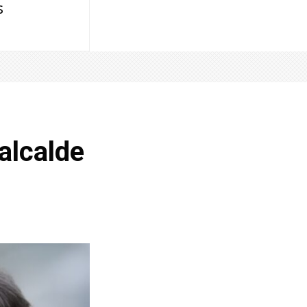
s
 alcalde