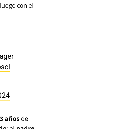
 luego con el
wager
scl
2024
13 años
de
do
; el
padre