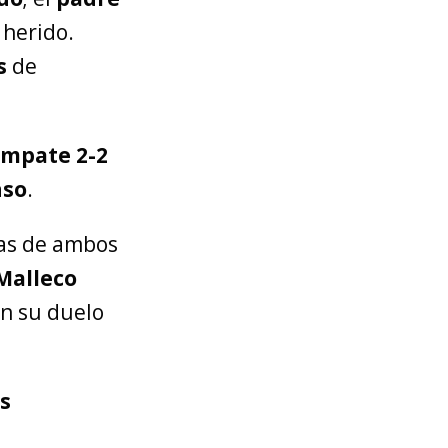
 herido.
s
de
mpate 2-2
nso
.
vas de ambos
Malleco
n su duelo
as