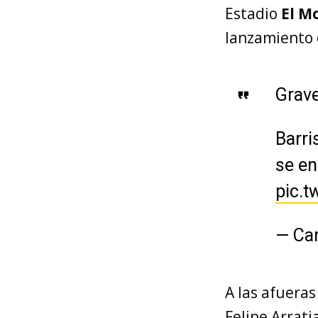
Estadio
El M
lanzamiento 
Grave
Barri
se en
pic.t
— Ca
A las afueras
Felipe Arrati