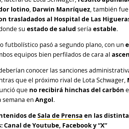
dor lotino
,
Darwin Manríquez
, también fue
n trasladados al Hospital de Las Higuera
 donde su
estado de salud
sería
estable
.
lo futbolístico pasó a segundo plano, con un
e
mbos equipos bien perfilados de cara al
asce
 deberían conocer las sanciones administrati
ntras que el próximo rival de Lota Schwager,
nunció que
no recibirá hinchas del carbón
e
ma semana en
Angol
.
ontenidos de
Sala de Prensa
en las distint
: Canal de
Youtube
,
Facebook
y “
X
”