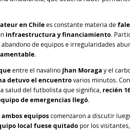
ateur en Chile
es constante materia de
fal
en
infraestructura y financiamiento
. Part
 abandono de equipos e irregularidades abu
lamentable
.
que
entre el navalino
Jhan Moraga
y el carb
na
detuvo el encuentro
varios minutos. Con
la salud del futbolista que significa,
recién 1
equipo de emergencias llegó
.
e ambos equipos
comenzaron a discutir lueg
quipo local fuese quitado
por los visitantes,