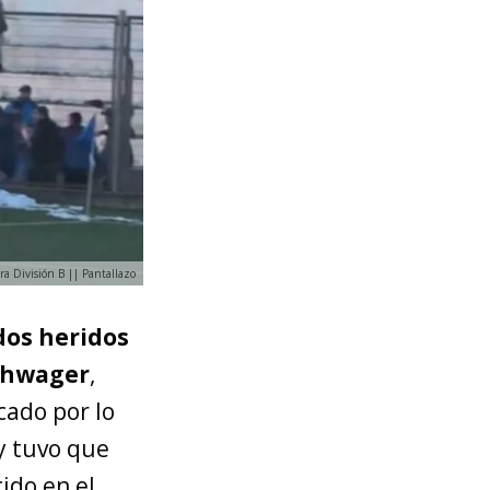
ra División B || Pantallazo
dos heridos
Schwager
,
cado por lo
 y tuvo que
ido en el