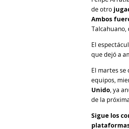
de otro
juga
Ambos fuero
Talcahuano,
El espectácu
que dejó a a
El martes se
equipos, mie
Unido
, ya a
de la próxi
Sigue los c
plataformas