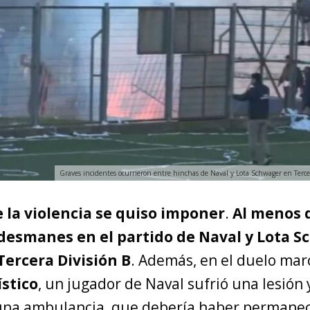
Graves incidentes ocurrieron entre hinchas de Naval y Lota Schwager en Terce
 la violencia se quiso imponer
.
Al menos 
 desmanes en el partido de Naval y Lota 
Tercera División B
. Además, en el duelo mar
ístico
, un jugador de Naval sufrió una lesión
una ambulancia, que debería haber permanec