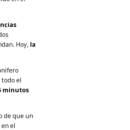
encias
idos
ndan. Hoy,
la
onífero
 todo el
6 minutos
o de que un
 en el