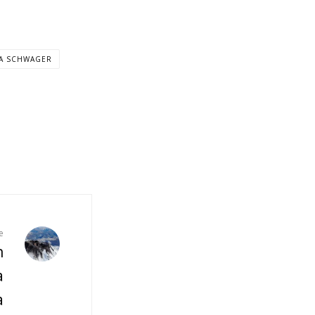
A SCHWAGER
e
n
a
a