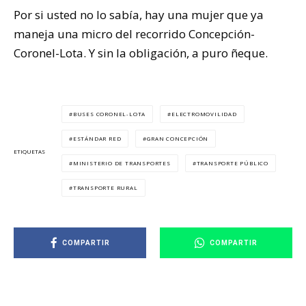
Por si usted no lo sabía, hay una mujer que ya
maneja una micro del recorrido Concepción-
Coronel-Lota. Y sin la obligación, a puro ñeque.
BUSES CORONEL-LOTA
ELECTROMOVILIDAD
ESTÁNDAR RED
GRAN CONCEPCIÓN
ETIQUETAS
MINISTERIO DE TRANSPORTES
TRANSPORTE PÚBLICO
TRANSPORTE RURAL
COMPARTIR
COMPARTIR