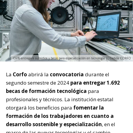
Corfo entregará subsidios y becas para especialización en tecnología || Cedida CORFO
La
Corfo
abrirá la
convocatoria
durante el
segundo semestre de 2024
para entregar 1.692
becas de formación tecnológica
para
profesionales y técnicos. La institución estatal
otorgará los beneficios para
fomentar la
formación de los trabajadores en cuanto a
desarrollo sostenible y especialización
, en el
marco de las nuevas tecnologías y el cambio