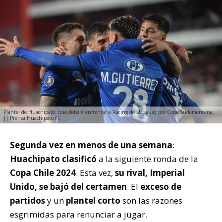
Plantel de Huachipato, que deberá enfrentar a Racing de Uruguay por Copa Sudamericana
|| Prensa Huachipato FC
Segunda vez en menos de una semana
:
Huachipato
clasificó
a la siguiente ronda de la
Copa Chile 2024
. Esta vez,
su rival, Imperial
Unido, se bajó del certamen
. El
exceso de
partidos
y un
plantel corto
son las razones
esgrimidas para renunciar a jugar.