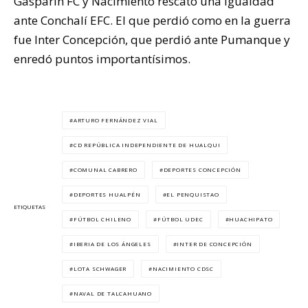
Gasparín FC y Nacimiento rescató una igualdad
ante Conchalí EFC. El que perdió como en la guerra
fue Inter Concepción, que perdió ante Pumanque y
enredó puntos importantísimos.
ARTURO FERNÁNDEZ VIAL
CD REPÚBLICA INDEPENDIENTE DE HUALQUI
COMUNAL CABRERO
DEPORTES CONCEPCIÓN
DEPORTES HUALPÉN
EL PENQUISTAO
ETIQUETAS
FÚTBOL CHILENO
FÚTBOL UDEC
HUACHIPATO
IBERIA DE LOS ÁNGELES
INTER DE CONCEPCIÓN
LOTA SCHWAGER
NACIMIENTO CDSC
NAVAL DE TALCAHUANO