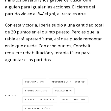
alguien para igualar las acciones. El cierre del
partido vio en el 84′ el gol, el resto es arte.
Con esta victoria, Iberia subió a una cantidad total
de 20 puntos en el quinto puesto. Pero es que la
tabla está apretadísima, así que puede remontar
en lo que quede. Con ocho puntos, Conchalí
requiere rehabilitación y terapia física para
aguantar esos partidos.
CONCHALÍ EFC
DEPORTES LAJA HISTÓRICO
FÚTBOL CHILENO
GASPARÍN FC
ETIQUETAS
IBERIA DE LOS ÁNGELES
NACIMIENTO CDSC
TERCERA DIVISIÓN B